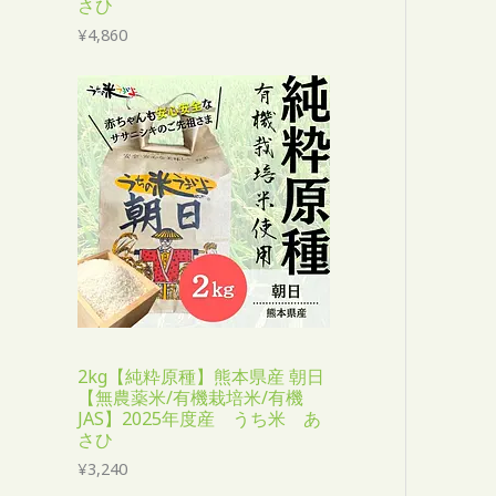
さひ
¥
4,860
2kg【純粋原種】熊本県産 朝日
【無農薬米/有機栽培米/有機
JAS】2025年度産 うち米 あ
さひ
¥
3,240