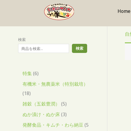
内
5
1
6
0
0
1
5
3
容
Home
個
8
個
個
個
0
個
個
を
ホ
の
個
の
の
の
個
の
の
ス
キ
商
の
商
商
商
の
商
商
自
ッ
検索
品
商
品
品
品
商
品
品
プ
検索
品
品
特集
6
有機米・無農薬米（特別栽培）
18
雑穀（五穀豊潤）
5
ぬか漬け・ぬか床
3
発酵食品・キムチ・わら納豆
5